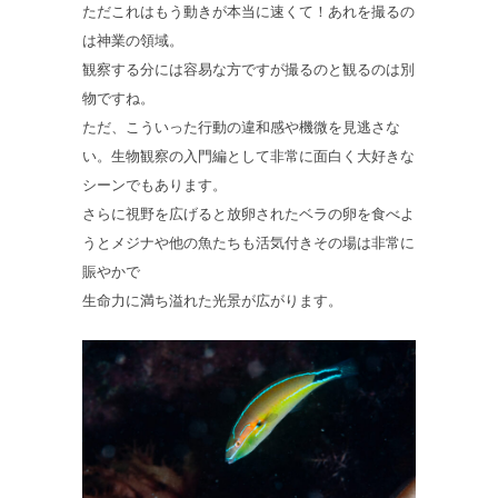
ただこれはもう動きが本当に速くて！あれを撮るの
は神業の領域。
観察する分には容易な方ですが撮るのと観るのは別
物ですね。
ただ、こういった行動の違和感や機微を見逃さな
い。生物観察の入門編として非常に面白く大好きな
シーンでもあります。
さらに視野を広げると放卵されたベラの卵を食べよ
うとメジナや他の魚たちも活気付きその場は非常に
賑やかで
生命力に満ち溢れた光景が広がります。