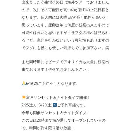
出来ましたが生憎その日は海外ツアーでおりません
ので、次にその可能性が高いのが新月の上記日程と
なります。個人的には火曜日が1番可能性が高いと
思っています。産卵は年に何度か観察出来ますので
可能性は高いと思いますがクサフグの群れは見られ
るけど、産卵を行わないという可能性もありますの
でフグにも僕にも優しい気持ちでご参加下さい。笑
また同時期にはビーチでアオリイカも大量に観察出
来ております！併せてお楽しみ下さい！
6/19-29ご予約不可となります。
富戸サンセット＆ナイトダイブ開催！
7/25(土)、8/29(土)
ご予約可能です。
今年も開催サンセット＆ナイトダイブ！
この日は20時まで海が通しでオープンしているの
で、時間が許す限り潜り放題！