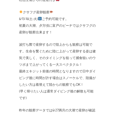
クサフグ産卵観察
6/13-16(土-火)
ご予約可能です。
初夏の大潮、夕方頃に富戸のビーチではクサフグの
産卵が観察出来ます！
波打ち際で産卵するので陸上からも観察は可能で
す。生命を繋ぐために陸に上がって産卵する姿は健
気で美しく、そのタイミングを狙って捕食狙いのウ
ツボまで上がってくる一大スペクタクル！
最終エキジット前後の時間となりますので日中ダイ
ビング後に時間が許す場合はスノーケルで、陸撮が
したい方は着替えて陸からの観察でもOK！
(早く帰りたい人は通常ダイビング後の解散も可能
です)
昨年の観察データでは6/27満月の大潮で産卵が確認