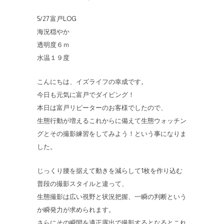
5/27 富戸LOG
海況穏やか
透明度６ｍ
水温１９度
こんにちは、イズライフの幸成です。
今日も元気に富戸でダイビング！
本日は富戸リピーターのお客様でしたので、
生態行動が増えるこれからに備えて生態ウォッチン
グとその撮影練習をしてみよう！という事になりま
した。
じっくり腰を据えて動きを減らして1枚を作り込む
普段の撮影スタイルと違って、
生態撮影は広い視野と状況把握、一瞬の判断という
か瞬発力が求められます。
さらにその瞬間を適正露出で撮影するとなるとこれ