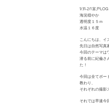
1/31-2/1 富戸LOG
海況穏やか
透明度１５ｍ
水温１６度
こんにちは、イ
先日は自然写真
今回のテーマは
潜る前に紀倫さ
た！
今回は全てボー
教わり、
それぞれの撮影
それでは早速今