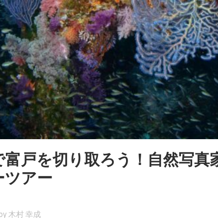
で富戸を切り取ろう！自然写真
ーツアー
by
木村 幸成