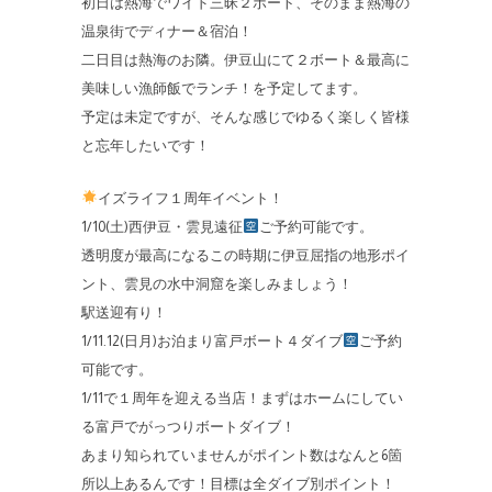
初日は熱海でワイド三昧２ボート、そのまま熱海の
温泉街でディナー＆宿泊！
二日目は熱海のお隣。伊豆山にて２ボート＆最高に
美味しい漁師飯でランチ！を予定してます。
予定は未定ですが、そんな感じでゆるく楽しく皆様
と忘年したいです！
イズライフ１周年イベント！
1/10(土)西伊豆・雲見遠征
ご予約可能です。
透明度が最高になるこの時期に伊豆屈指の地形ポイ
ント、雲見の水中洞窟を楽しみましょう！
駅送迎有り！
1/11.12(日月)お泊まり富戸ボート４ダイブ
ご予約
可能です。
1/11で１周年を迎える当店！まずはホームにしてい
る富戸でがっつりボートダイブ！
あまり知られていませんがポイント数はなんと6箇
所以上あるんです！目標は全ダイブ別ポイント！