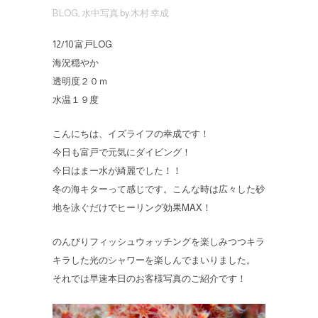
BLOG
,
水中写真
by
木村 幸成
12/10 富戸LOG
海況穏やか
透明度２０ｍ
水温１９度
こんにちは、イズライフの幸成です！
今日も富戸で元気にダイビング！
今日はまー水が綺麗でした！！
冬の海キターって感じです。こんな時は広々した砂
地を泳ぐだけでヒーリング効果MAX！
のんびりフィッシュウォッチングを楽しみつつキラ
キラした光のシャワーを楽しんでまいりました。
それでは早速本日のお客様写真のご紹介です！