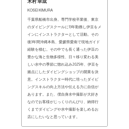
木村 幸成
KOSEI KIMURA
千葉県船橋市出身。専門学校卒業後、東京
のダイビングスクールに13年勤務し伊豆をメ
インにインストラクターとして活動。その
後3年間沖縄本島、愛媛県愛南で現地ガイド
経験を積む。その中でも長く通った伊豆の
豊かな海と生物多様性、日々移り変わる美
しい水中の季節に惚れ込み2025年、伊豆を
拠点にしたダイビングショップの開業を決
意。インストラクター時代に培ったダイビ
ングスキルの向上方法や伝える力に自信が
あります。また、僕自身水中撮影が大好き
なのでお客様がじっくりのんびり、納得行
くまでダイビングや水中撮影を楽しめるお
店にしたいなと思っています。