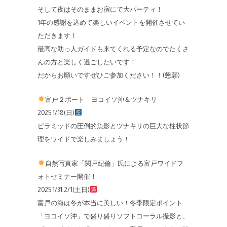
そして夜はそのままお宿にて大パーティ！
1年の感謝を込めて楽しいイベントを開催させてい
ただきます！
最高な助っ人ガイドも来てくれる予定なのでたくさ
んの方と楽しく過ごしたいです！
だからお願いですぜひご参加ください！！(懇願)
富戸２ボート ヨコイソ沖＆ツナキリ
2025 1/18(日)
ピラミッドの圧倒的魚影とツナキリの巨大な柱状節
理をワイドで楽しみましょう！
自然写真家「関戸紀倫」氏による富戸ワイドフ
ォトセミナー開催！
2025 1/31.2/1(土日)
富戸の海は冬が本当に美しい！冬季限定ポイント
「ヨコイソ沖」で盛り盛りソフトコーラル撮影と、