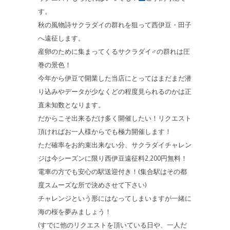
す。
秋の風物詩サクラダイの群れを狙って西伊豆・田子
へ遠征します。
産卵のために集まってくるサクラダイ♂の群れは圧
巻の景色！
今年から伊豆で開業した当店にとってはまだまだ潜
り込みやデータが少なくどの程度見られるのかは正
直未知数となります。
だからこそ出来るだけ多く開催したい！リクエスト
頂ければお一人様からでも極力開催します！
ただ確率をお約束出来ない分、サクラダイチャレン
ジは今シーズンに限り西伊豆遠征料2,200円無料！
電車の方でも安心の駅送迎付き！(集合駅はその都
度スムーズな所で決めさせて下さい)
チャレンジという形にはなってしまいますが一緒に
海の桜を夢みましょう！
(すでに他のリクエストを頂いている日や、一人だ