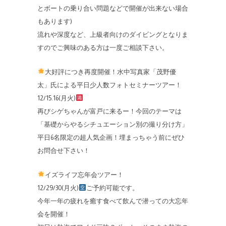
とボートの乗り合い問題などで開催が出来ない場合
もあります)
流れや深度など、上級者向けのダイビングとなりま
すのでご興味のある方は一度ご相談下さい。
大好評につき再度開催！水中写真家「茂野優
太」氏による平日少人数フォトセミナーツアー！
12/15.16(月火)
再びシゲちゃんが富戸に来るー！今回のテーマは
「基礎からやるシチュエーション別の撮り分け方」
平日6名限定の超人気企画！埋まっちゃう前にぜひ
お問合せ下さい！
イズライフ忘年会ツアー！
12/29/30(月火)
ご予約可能です。
今年一年の疲れを癒す食べて飲んで潜っての大忘年
会を開催！