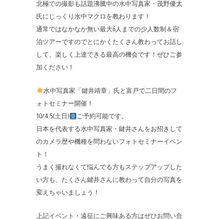
北極での撮影も話題沸騰中の水中写真家・茂野優太
氏にじっくり水中マクロを教わります！
通常ではなかなか無い最大6人までの少人数制＆宿
泊ツアーですのでとにかくたくさん教わってお話し
して、楽しく上達できる最高の機会です！ぜひご参
加ください！
水中写真家「鍵井靖章」氏と富戸で二日間のフ
ォトセミナー開催！
10/4.5(土日)
ご予約可能です。
日本を代表する水中写真家・鍵井さんをお招きして
のカメラ歴や機種を問わないフォトセミナーイベン
ト！
うまく撮れなくて悩んでる方もステップアップした
い方も、たくさん鍵井さんに教わって自分の写真を
変えちゃいましょう！
上記イベント・遠征にご興味ある方はぜひお問い合