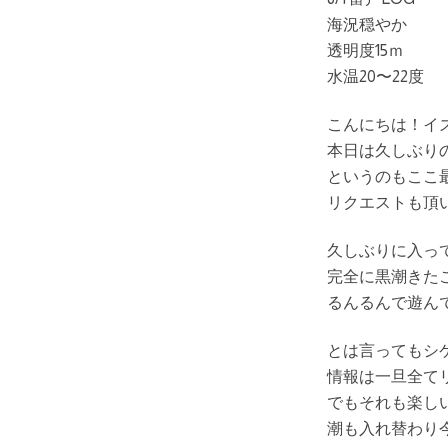
海況穏やか
透明度15ｍ
水温20〜22度
こんにちは！イ
本日は久しぶり
というのもここ
リクエストも頂
久しぶりに入っ
完全に黒潮きた
るんるんで遊ん
とは言ってもシ
情報は一旦全て
でもそれも楽し
潮も入れ替わり