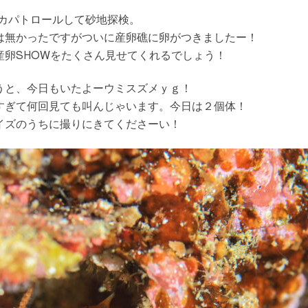
イカパトロールして砂地探検。
は無かったですがついに産卵礁に卵がつきましたー！
産卵SHOWをたくさん見せてくれるでしょう！
うと、今日もいたよーウミスズメｙｇ！
すぎて何回見ても叫んじゃいます。今日は２個体！
イズのうちに撮りにきてくださーい！