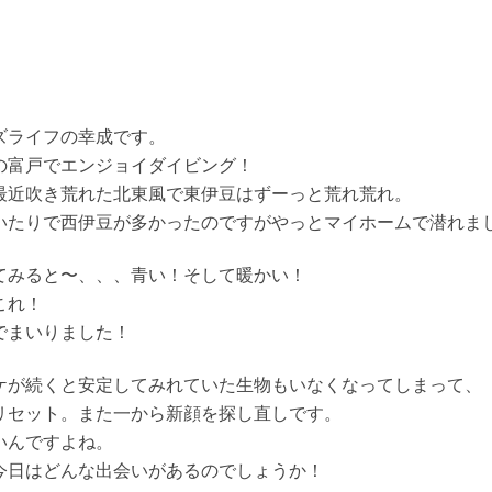
ズライフの幸成です。
の富戸でエンジョイダイビング！
最近吹き荒れた北東風で東伊豆はずーっと荒れ荒れ。
いたりで西伊豆が多かったのですがやっとマイホームで潜れま
てみると〜、、、青い！そして暖かい！
これ！
でまいりました！
ケが続くと安定してみれていた生物もいなくなってしまって、
リセット。また一から新顔を探し直しです。
いんですよね。
今日はどんな出会いがあるのでしょうか！